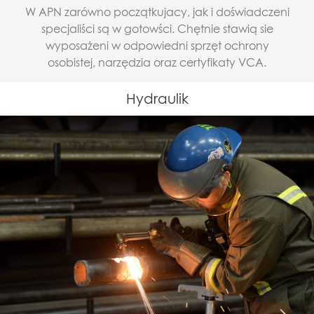
W APN zarówno początkujacy, jak i doświadczeni
specjaliści są w gotowści. Chętnie stawią sie
wyposażeni w odpowiedni sprzęt ochrony
osobistej, narzędzia oraz certyfikaty VCA.
Hydraulik