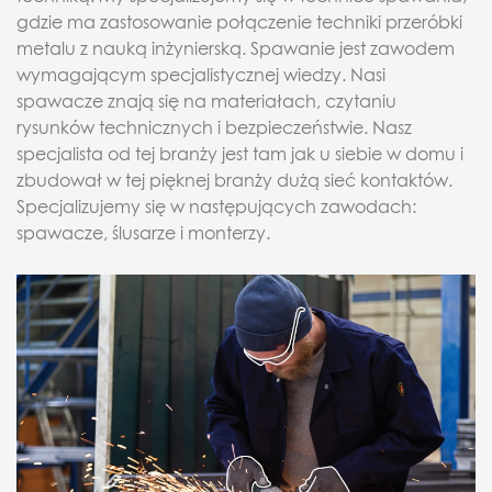
gdzie ma zastosowanie połączenie techniki przeróbki
metalu z nauką inżynierską. Spawanie jest zawodem
wymagającym specjalistycznej wiedzy. Nasi
spawacze znają się na materiałach, czytaniu
rysunków technicznych i bezpieczeństwie. Nasz
specjalista od tej branży jest tam jak u siebie w domu i
zbudował w tej pięknej branży dużą sieć kontaktów.
Specjalizujemy się w następujących zawodach:
spawacze, ślusarze i monterzy.