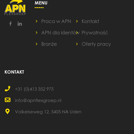
MENU
Praca w APN
Kontakt
APN dla klientów
Prywatność
Branże
Oferty pracy
KONTAKT
+31 (0)413 352 975
info@apnflexgroep.nl
Volkelseweg 12, 5405 NA Uden