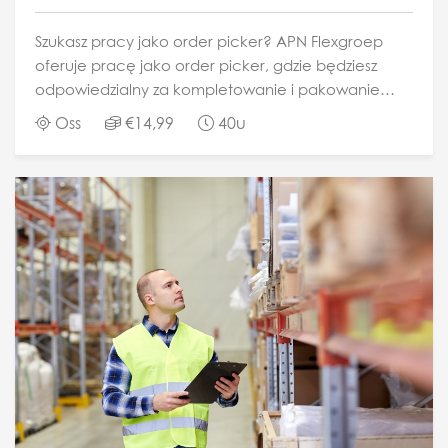
Szukasz pracy jako order picker? APN Flexgroep
oferuje pracę jako order picker, gdzie będziesz
odpowiedzialny za kompletowanie i pakowanie
zamówień. Będziesz to robić w sposób wydajny i
Oss
€14,99
40u
dokładny, aby zapewnić klientom terminowe...