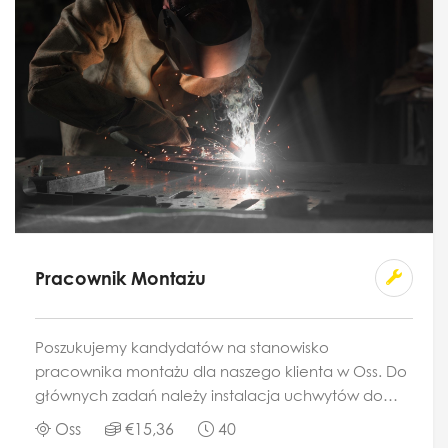
Pracownik Montażu
Poszukujemy kandydatów na stanowisko
pracownika montażu dla naszego klienta w Oss. Do
głównych zadań należy instalacja uchwytów do
telewizorów, dużych ekranów i wyświetlaczy. Zakres
Oss
€15,36
40
pracy obejmuje szeroki...