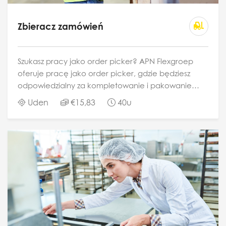
Zbieracz zamówień
Szukasz pracy jako order picker? APN Flexgroep
oferuje pracę jako order picker, gdzie będziesz
odpowiedzialny za kompletowanie i pakowanie
zamówień. Będziesz to robić sprawnie i dokładnie,
Uden
€15,83
40u
aby zapewnić klientom terminowe i prawidłowe...