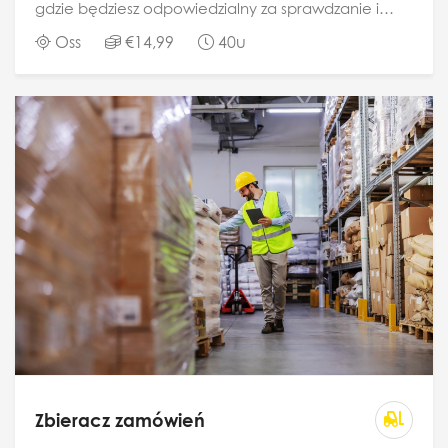
gdzie będziesz odpowiedzialny za sprawdzanie i
skanowanie towarów przychodzących i
Oss
€14,99
40u
wychodzących. Będziesz pracował przy użyciu
skanera...
Zbieracz zamówień