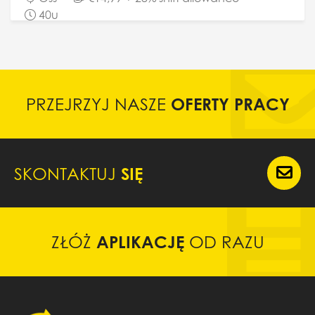
przepakowywanie różnych produktów w klatkach...
40u
PRZEJRZYJ NASZE
OFERTY PRACY
SKONTAKTUJ
SIĘ
ZŁÓŻ
APLIKACJĘ
OD RAZU