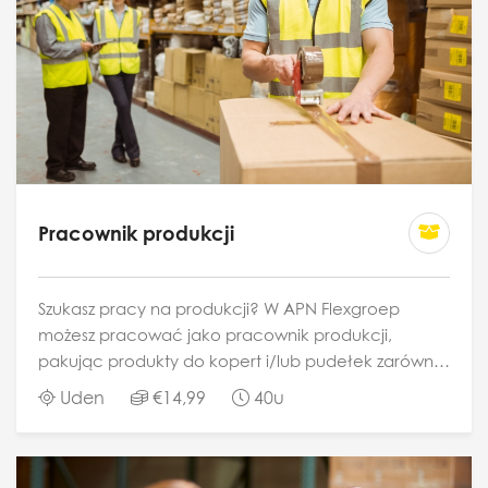
Pracownik produkcji
Szukasz pracy na produkcji? W APN Flexgroep
możesz pracować jako pracownik produkcji,
pakując produkty do kopert i/lub pudełek zarówno
ręcznie, jak i maszynowo oraz przygotowując je do
Uden
€14,99
40u
wysyłki. Do Twoich zadań należy nadzorowanie...