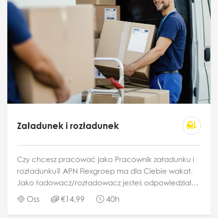
Załadunek i rozładunek
Czy chcesz pracować jako Pracownik załadunku i
rozładunku? APN Flexgroep ma dla Ciebie wakat.
Jako ładowacz/rozładowacz jesteś odpowiedzialny
za załadunek i rozładunek towarów w magazynie
Oss
€14,99
40h
firmy logistycznej. Pracujesz przy użyciu...