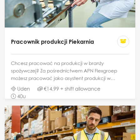
Pracownik produkcji Piekarnia
Chcesz pracować na produkcji w branży
spożywczej? Za pośrednictwem APN Flexgroep
możesz pracować jako asystent produkcji w
przemysłowej piekarni pieczywa i ciastek. Będziesz
Uden
€14,99 + shift allowance
pomagać w przygotowywaniu ciastek i bułek,
40u
pracować w chłodni,...