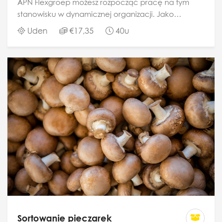
APN Flexgroep możesz rozpocząć pracę na tym
stanowisku w dynamicznej organizacji. Jako
mechanik techniczny będziesz odpowiedzialny za
Uden
€17,35
40u
instalację, konserwację i naprawę systemów i...
Sortowanie pieczarek