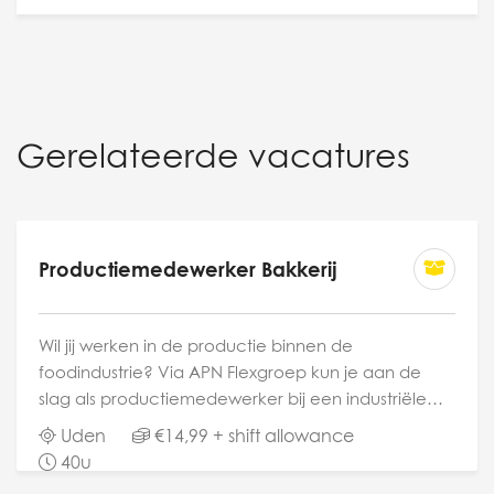
Gerelateerde vacatures
Productiemedewerker Bakkerij
Wil jij werken in de productie binnen de
foodindustrie? Via APN Flexgroep kun je aan de
slag als productiemedewerker bij een industriële
brood- en banketbakkerij. Je zult assisteren bij het
Uden
€14,99 + shift allowance
bereiden van banket en worstenbroodjes, werken
40u
in de...