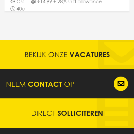
Oss
€14,99 + 28% shift allowance
werkzaamheden. Dit omvat onder andere het
40u
inpakken en/of ompakken van diverse producten...
BEKIJK ONZE
VACATURES
NEEM
CONTACT
OP
DIRECT
SOLLICITEREN