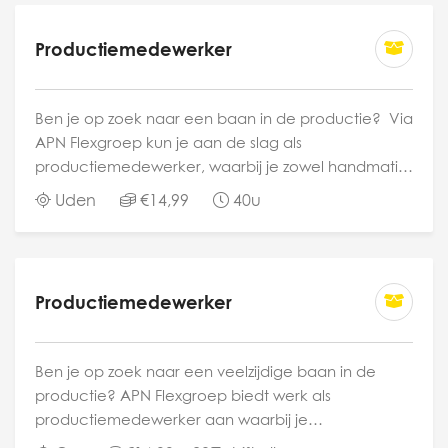
Productiemedewerker
Ben je op zoek naar een baan in de productie? Via
APN Flexgroep kun je aan de slag als
productiemedewerker, waarbij je zowel handmatig
als machinaal producten verpakt in enveloppen
Uden
€14,99
40u
en/of dozen en ze gereed maakt voor verzending.
Het is jouw...
Productiemedewerker
Ben je op zoek naar een veelzijdige baan in de
productie? APN Flexgroep biedt werk als
productiemedewerker aan waarbij je
verantwoordelijk zal zijn voor diverse